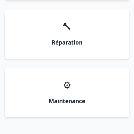
🔨
Réparation
⚙️
Maintenance