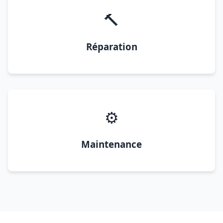
🔨
Réparation
⚙️
Maintenance