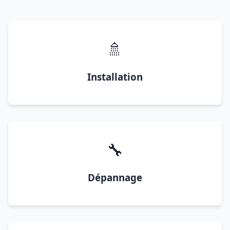
🚿
Installation
🔧
Dépannage