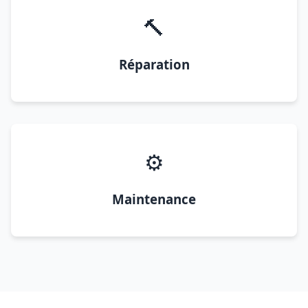
🔨
Réparation
⚙️
Maintenance