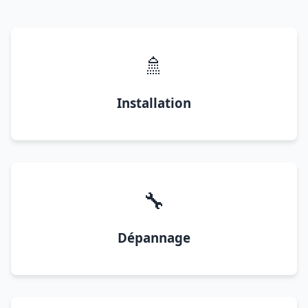
🚿
Installation
🔧
Dépannage