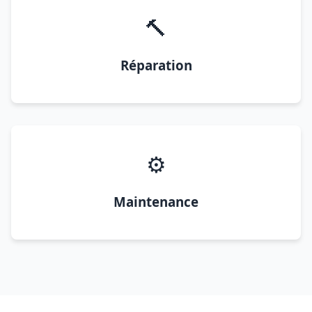
🔨
Réparation
⚙️
Maintenance