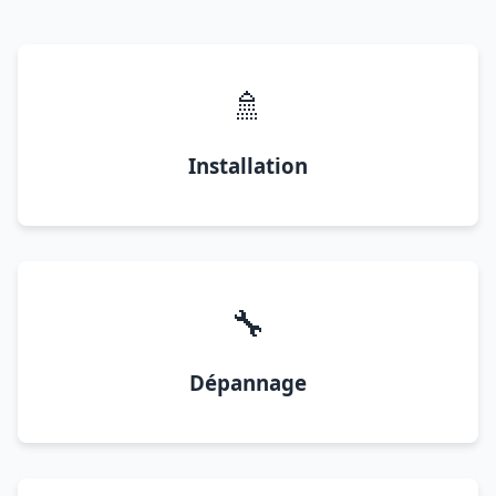
🚿
Installation
🔧
Dépannage