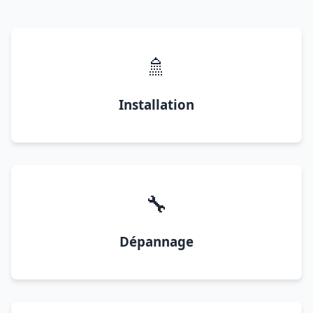
🚿
Installation
🔧
Dépannage