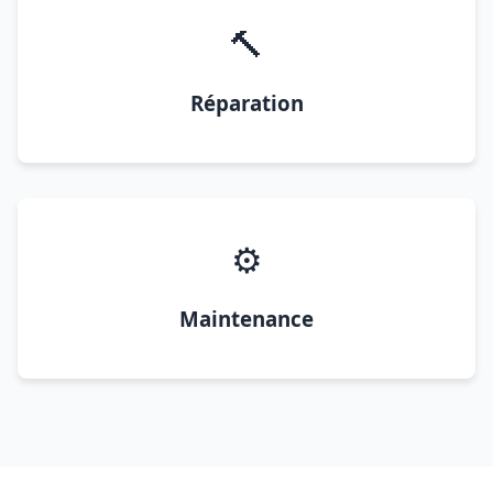
🔨
Réparation
⚙️
Maintenance