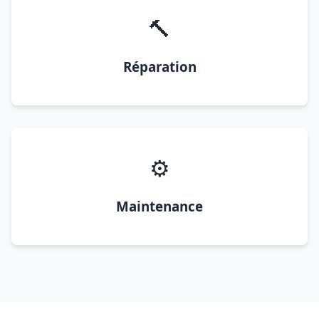
🔨
Réparation
⚙️
Maintenance