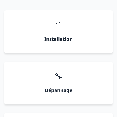
🚿
Installation
🔧
Dépannage