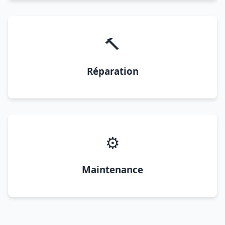
🔨
Réparation
⚙️
Maintenance