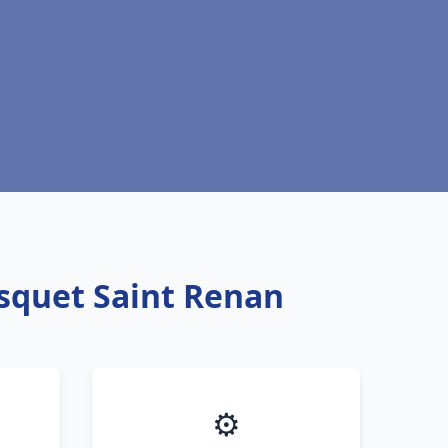
isquet Saint Renan
⚙️