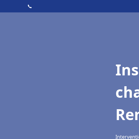
📞
In
cha
Re
Interventi