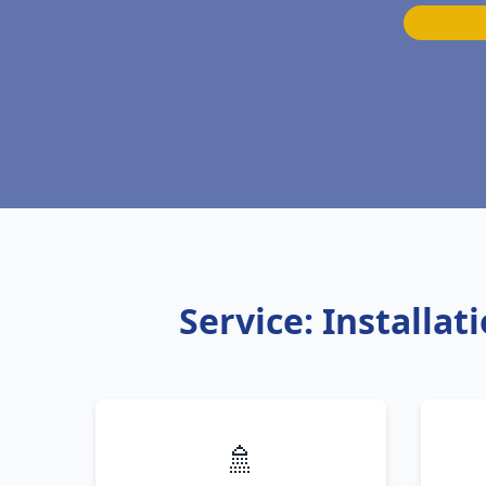
Service: Installa
🚿