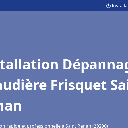
🕒 Instal
stallation Dépanna
udière Frisquet Sa
nan
on rapide et professionnelle à Saint Renan (29290)