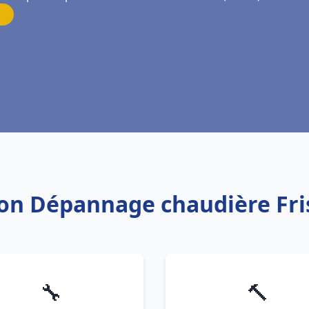
tion Dépannage chaudière Fr
🔧
🔨