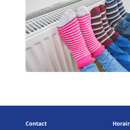
Contact
Horair