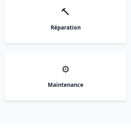
🔨
Réparation
⚙️
Maintenance