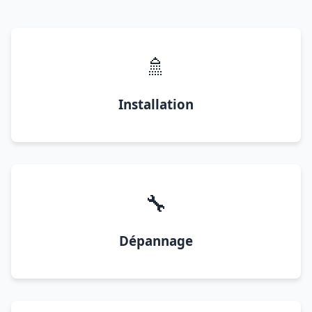
🚿
Installation
🔧
Dépannage