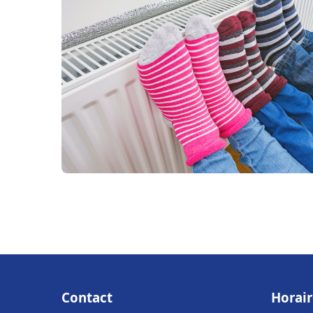
Contact
Horair