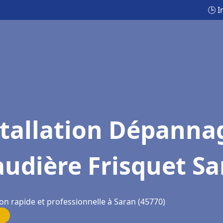
🕒 
stallation Dépanna
udière Frisquet S
on rapide et professionnelle à Saran (45770)