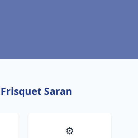
 Frisquet Saran
⚙️