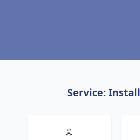
Service: Insta
🚿