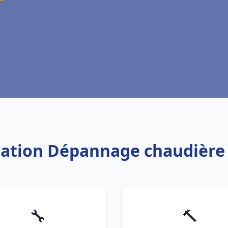
llation Dépannage chaudière
🔧
🔨