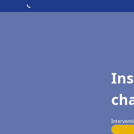
📞
In
cha
Interventi