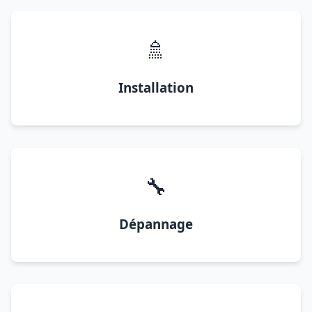
🚿
Installation
🔧
Dépannage