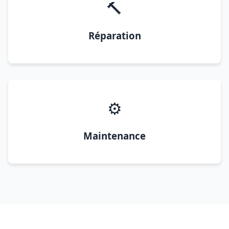
🔨
Réparation
⚙️
Maintenance