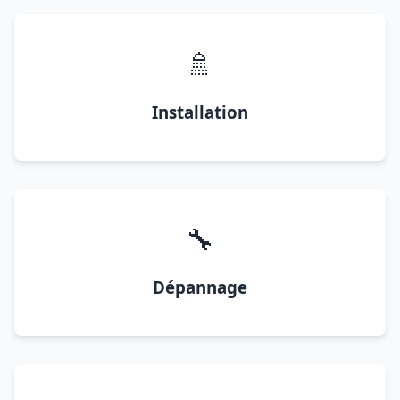
🚿
Installation
🔧
Dépannage