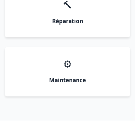
🔨
Réparation
⚙️
Maintenance