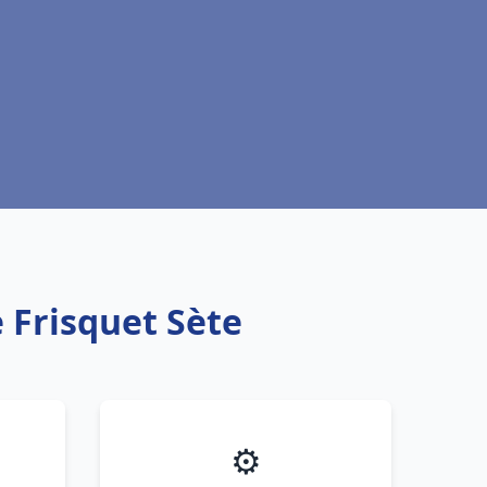
 Frisquet Sète
⚙️