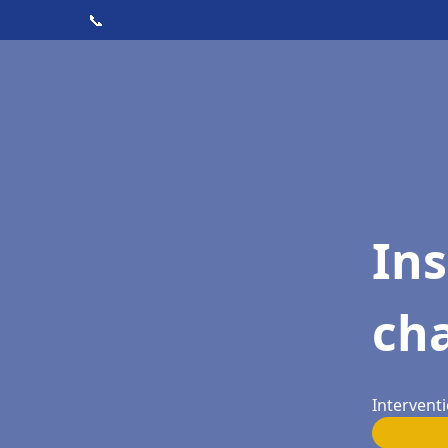
📞
In
cha
Interventi