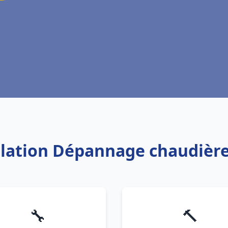
allation Dépannage chaudière
🔧
🔨