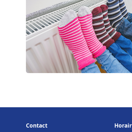
Contact
Horair