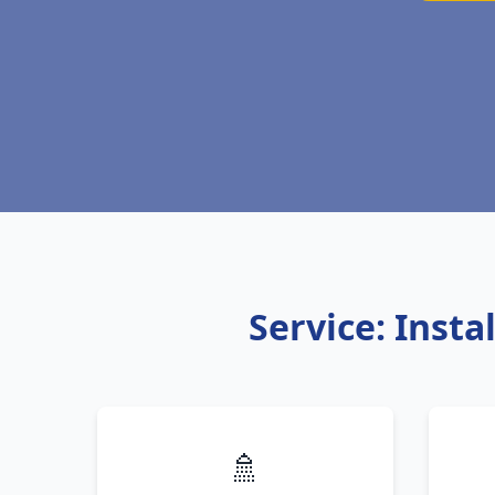
Service: Inst
🚿