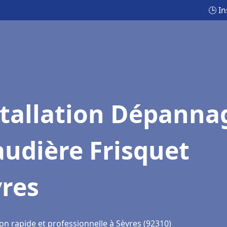
🕒 I
stallation Dépanna
udière Frisquet
vres
on rapide et professionnelle à Sèvres (92310)