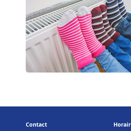
Contact
Horair