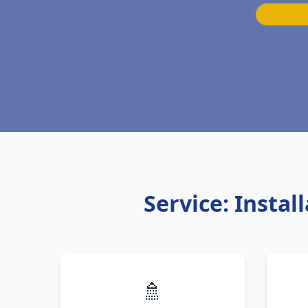
Service: Insta
🚿