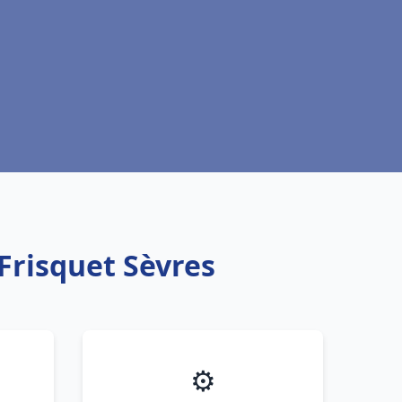
Frisquet Sèvres
⚙️