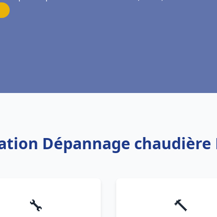
llation Dépannage chaudière 
🔧
🔨