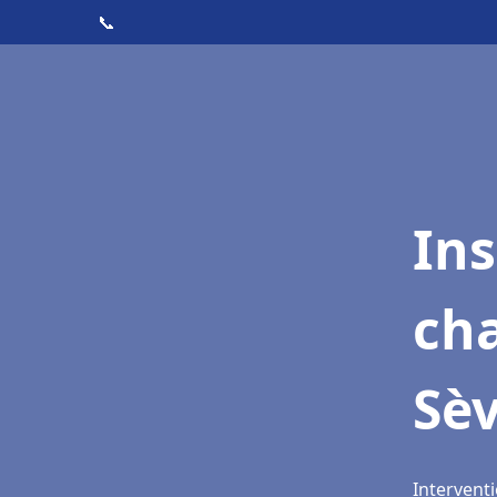
📞
In
cha
Sè
Interventi