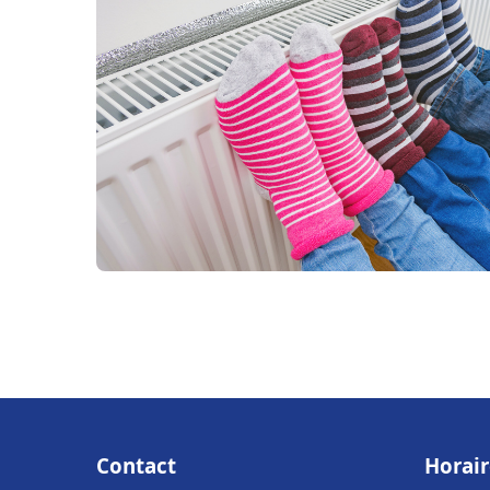
Contact
Horair