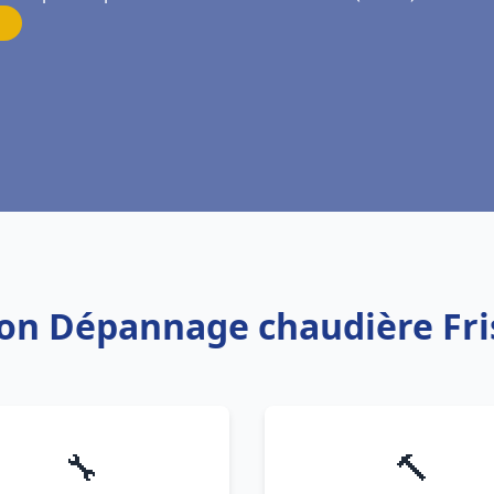
tion Dépannage chaudière Fri
🔧
🔨