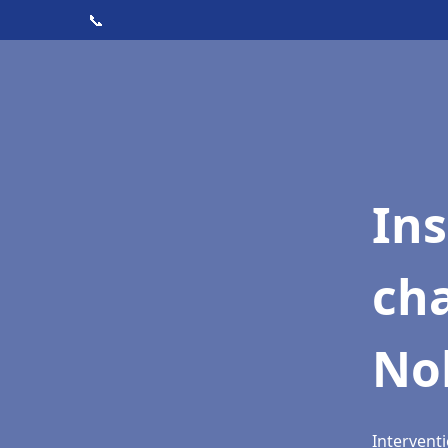
📞
In
cha
No
Interventi