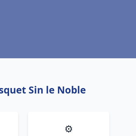
squet Sin le Noble
⚙️