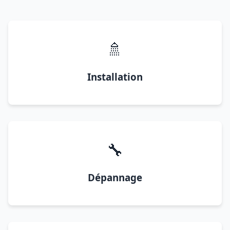
🚿
Installation
🔧
Dépannage