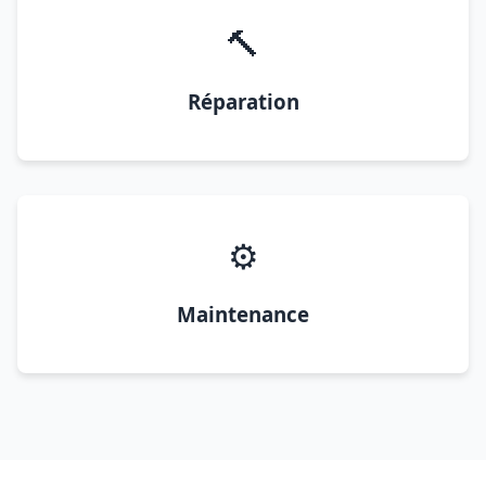
🔨
Réparation
⚙️
Maintenance