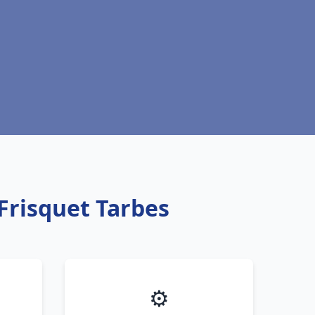
Frisquet Tarbes
⚙️