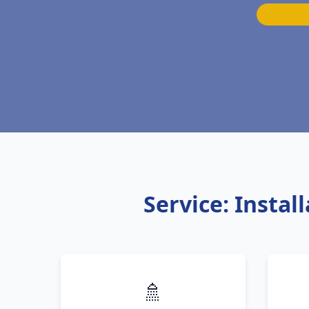
Service: Insta
🚿