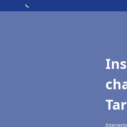
📞
In
cha
Ta
Interventi