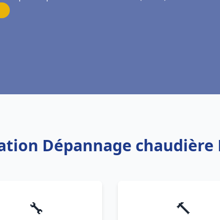
llation Dépannage chaudière 
🔧
🔨