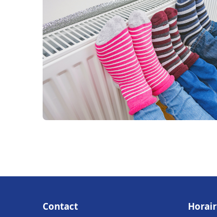
Contact
Horair