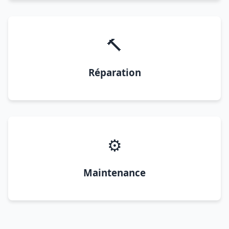
🔨
Réparation
⚙️
Maintenance