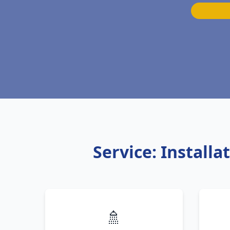
Service: Install
🚿