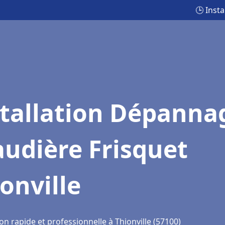
🕒 Inst
stallation Dépanna
udière Frisquet
onville
on rapide et professionnelle à Thionville (57100)