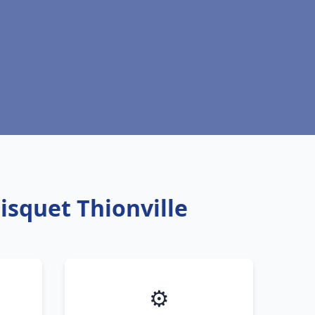
isquet Thionville
⚙️