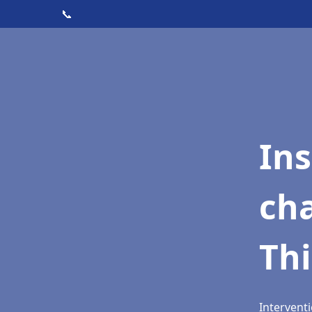
📞
In
cha
Thi
Interventi