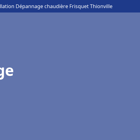
allation Dépannage chaudière Frisquet Thionville
ge