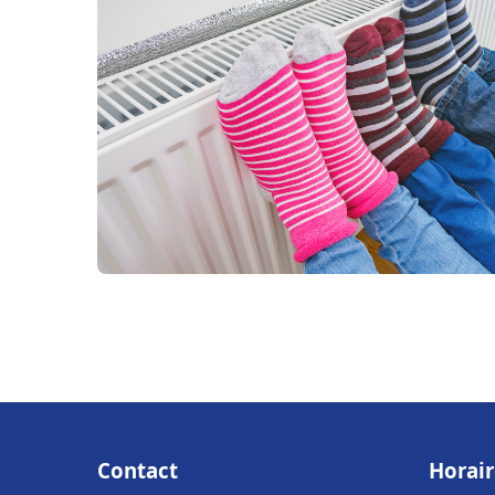
Contact
Horair