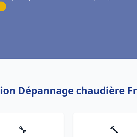
ation Dépannage chaudière Fr
🔧
🔨