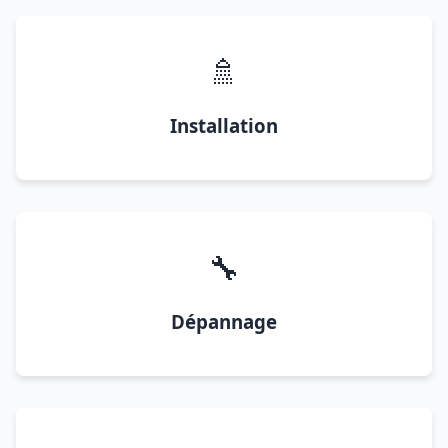
🚿
Installation
🔧
Dépannage