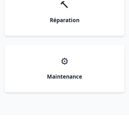
🔨
Réparation
⚙️
Maintenance