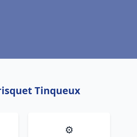
risquet Tinqueux
⚙️