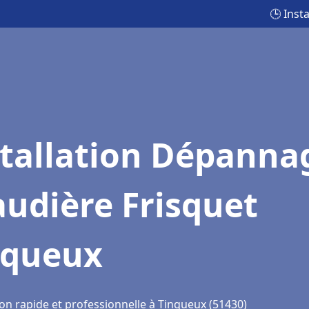
🕒 Inst
stallation Dépanna
udière Frisquet
nqueux
ion rapide et professionnelle à Tinqueux (51430)