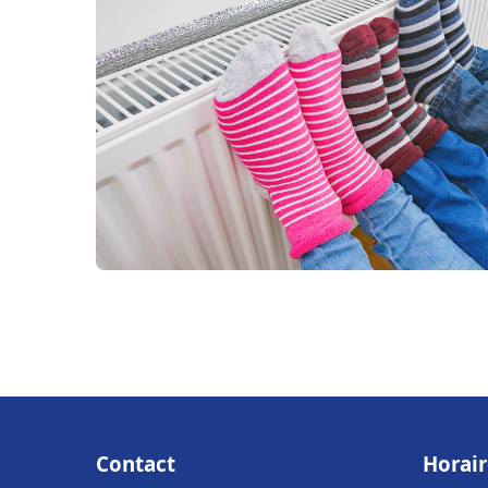
Contact
Horair