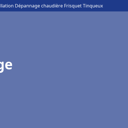
allation Dépannage chaudière Frisquet Tinqueux
ge