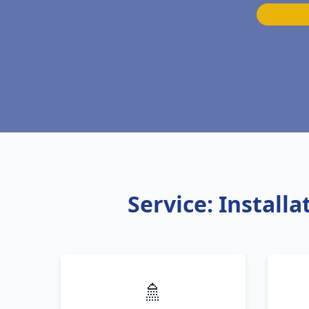
Service: Instal
🚿