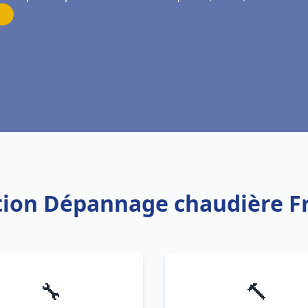
lation Dépannage chaudière F
🔧
🔨