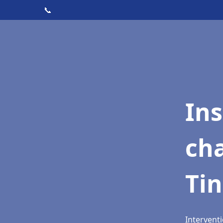
📞
In
cha
Ti
Intervent