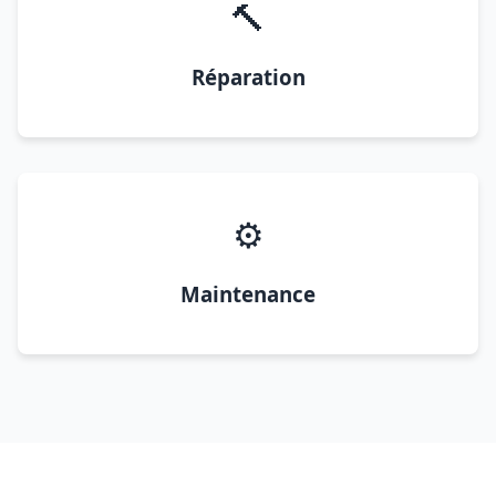
🔨
Réparation
⚙️
Maintenance