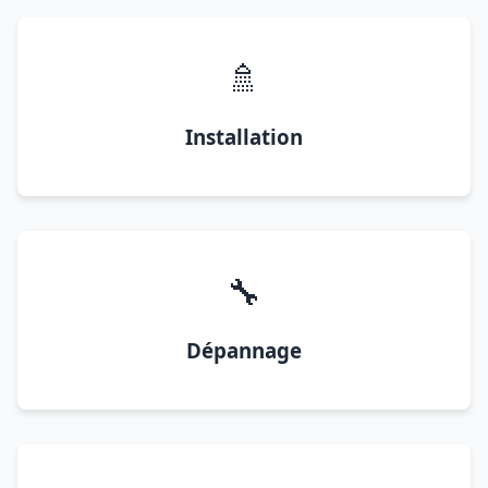
🚿
Installation
🔧
Dépannage