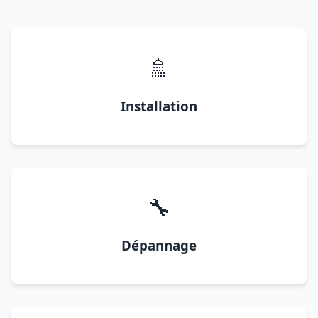
🚿
Installation
🔧
Dépannage