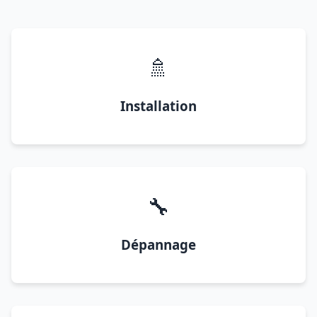
🚿
Installation
🔧
Dépannage