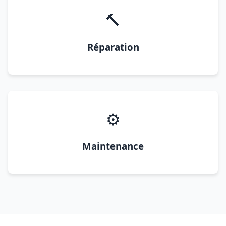
🔨
Réparation
⚙️
Maintenance