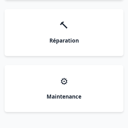
🔨
Réparation
⚙️
Maintenance