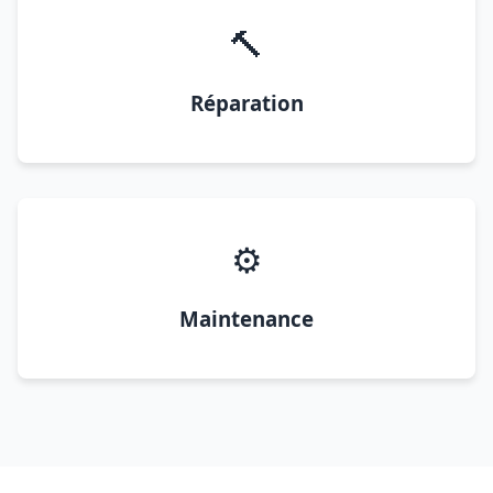
🔨
Réparation
⚙️
Maintenance