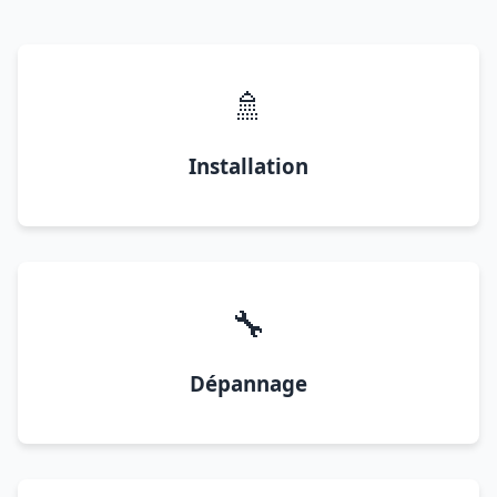
🚿
Installation
🔧
Dépannage