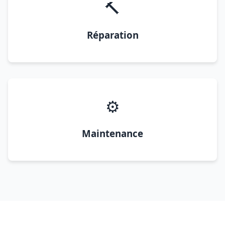
🔨
Réparation
⚙️
Maintenance