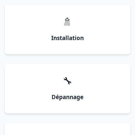
🚿
Installation
🔧
Dépannage