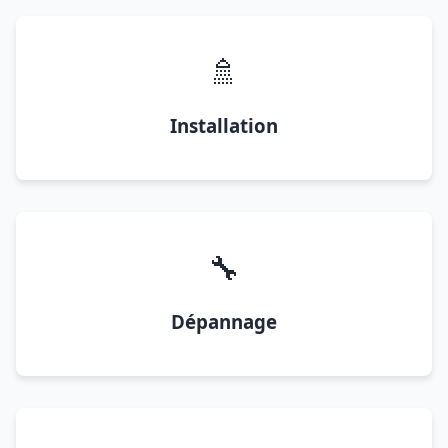
🚿
Installation
🔧
Dépannage