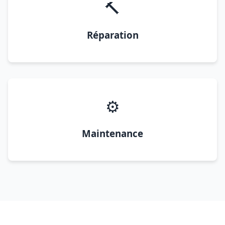
🔨
Réparation
⚙️
Maintenance