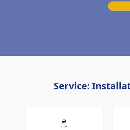
Service: Instal
🚿