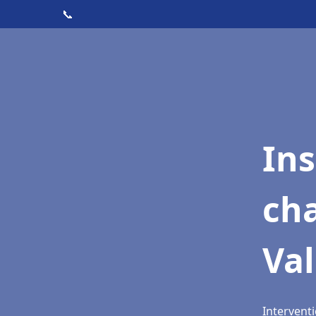
📞
In
cha
Va
Intervent