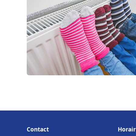
Contact
Horair