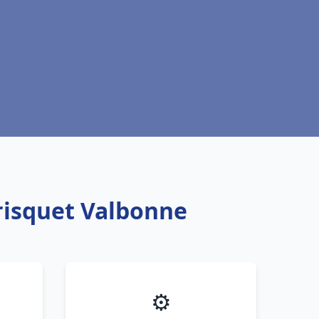
risquet Valbonne
⚙️