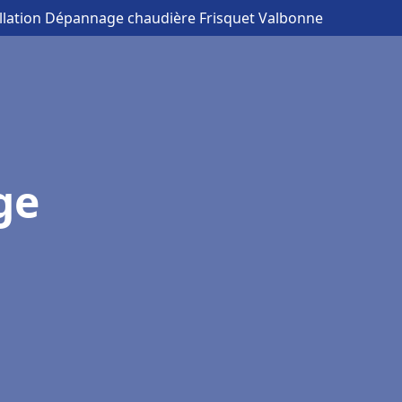
allation Dépannage chaudière Frisquet Valbonne
ge