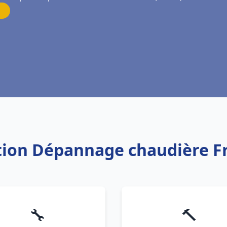
lation Dépannage chaudière F
🔧
🔨