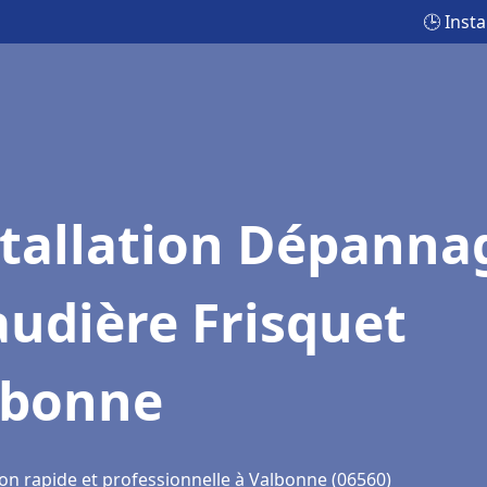
🕒 Inst
stallation Dépanna
udière Frisquet
lbonne
ion rapide et professionnelle à Valbonne (06560)