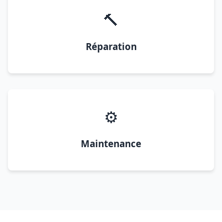
🔨
Réparation
⚙️
Maintenance