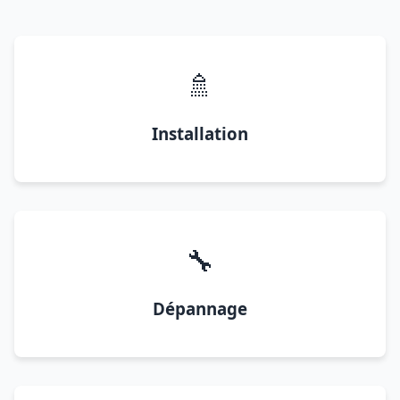
🚿
Installation
🔧
Dépannage