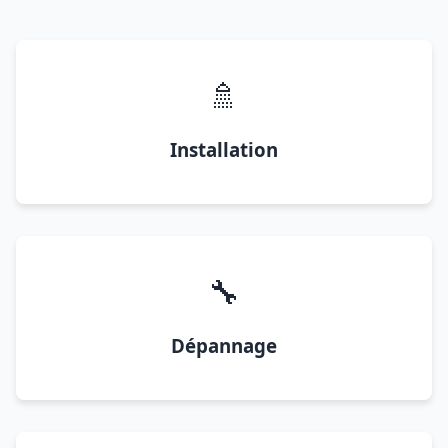
🚿
Installation
🔧
Dépannage