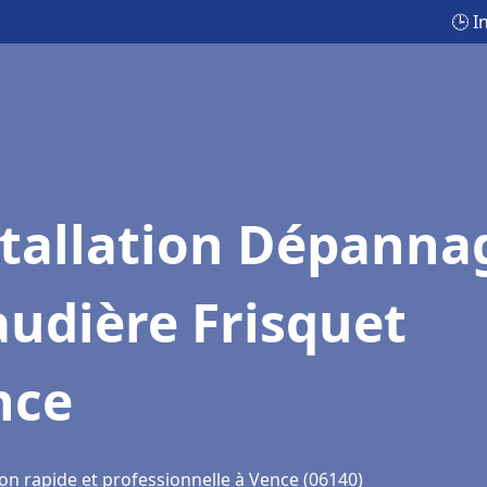
🕒 I
stallation Dépanna
udière Frisquet
nce
on rapide et professionnelle à Vence (06140)