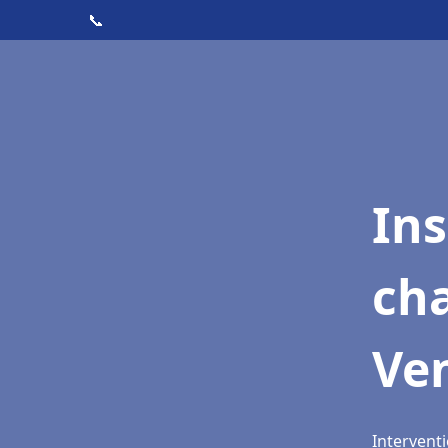
📞
In
cha
Ve
Interventi