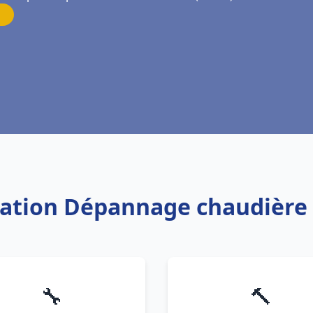
llation Dépannage chaudière
🔧
🔨