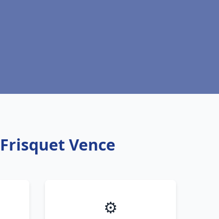
 Frisquet Vence
⚙️