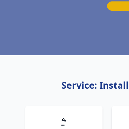
Service: Insta
🚿