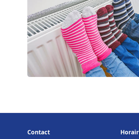
Contact
Horair