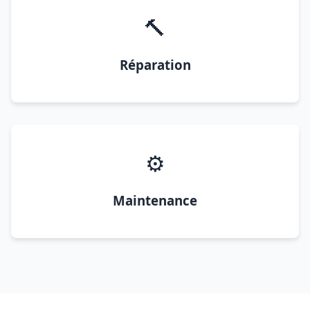
🔨
Réparation
⚙️
Maintenance