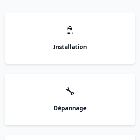
🚿
Installation
🔧
Dépannage