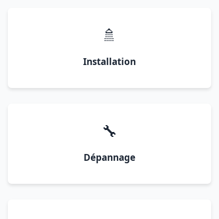
🚿
Installation
🔧
Dépannage