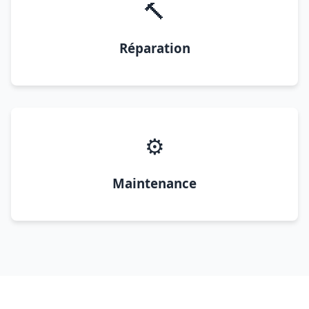
🔨
Réparation
⚙️
Maintenance