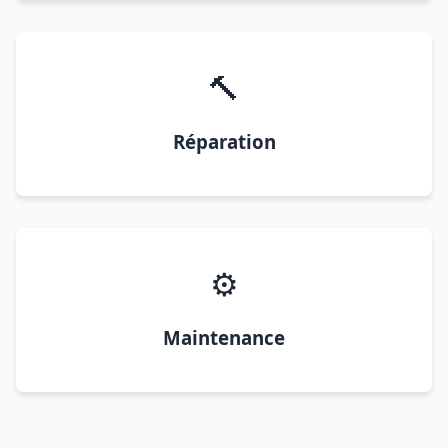
🔨
Réparation
⚙️
Maintenance