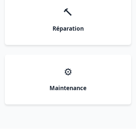
🔨
Réparation
⚙️
Maintenance