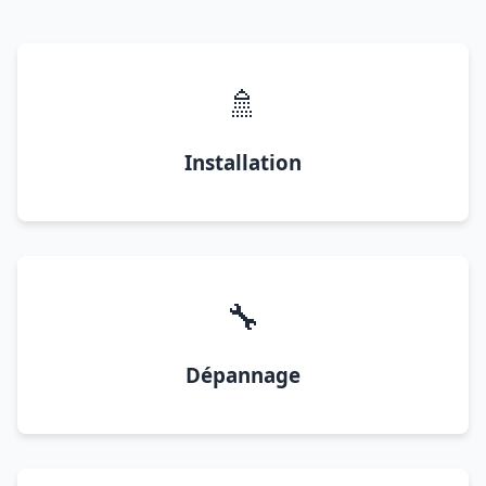
🚿
Installation
🔧
Dépannage