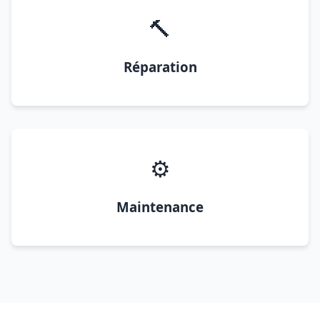
🔨
Réparation
⚙️
Maintenance