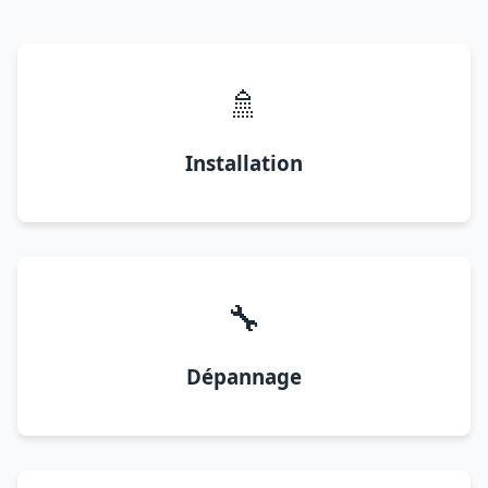
🚿
Installation
🔧
Dépannage