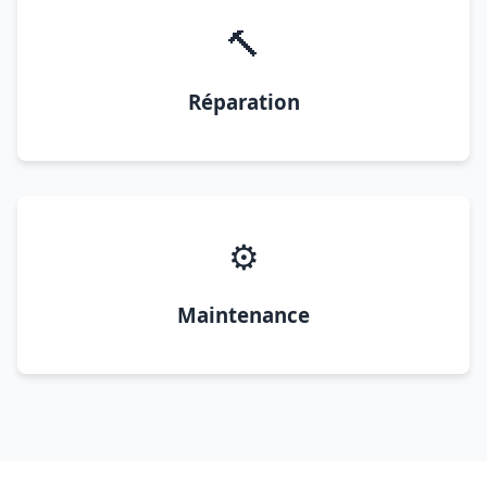
🔨
Réparation
⚙️
Maintenance