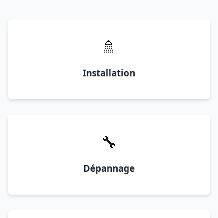
🚿
Installation
🔧
Dépannage