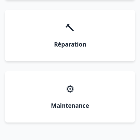
🔨
Réparation
⚙️
Maintenance