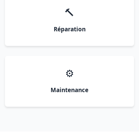
🔨
Réparation
⚙️
Maintenance