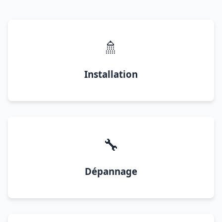
🚿
Installation
🔧
Dépannage