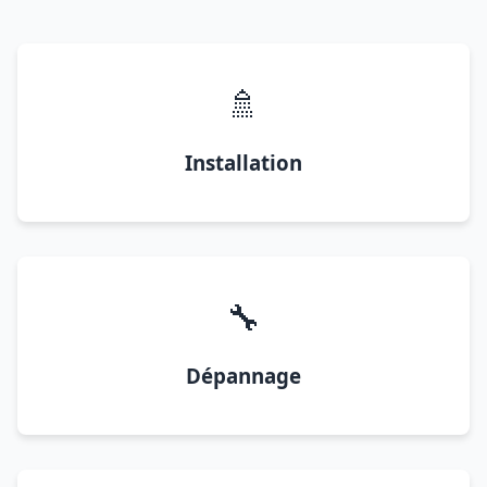
🚿
Installation
🔧
Dépannage