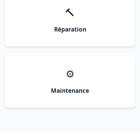
🔨
Réparation
⚙️
Maintenance