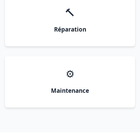
🔨
Réparation
⚙️
Maintenance