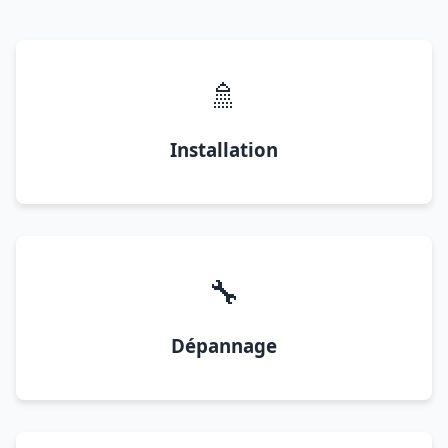
🚿
Installation
🔧
Dépannage