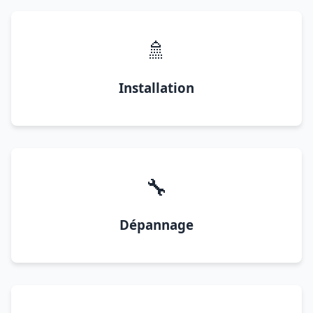
🚿
Installation
🔧
Dépannage