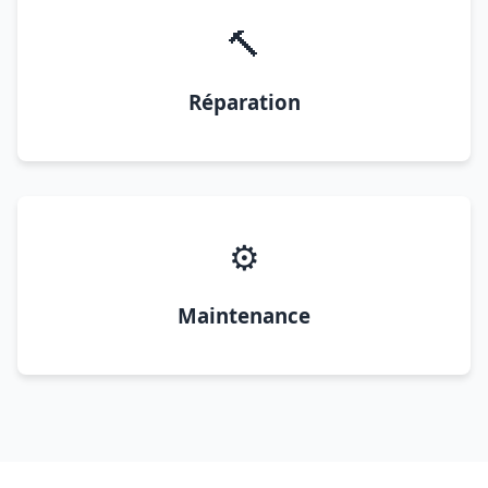
🔨
Réparation
⚙️
Maintenance