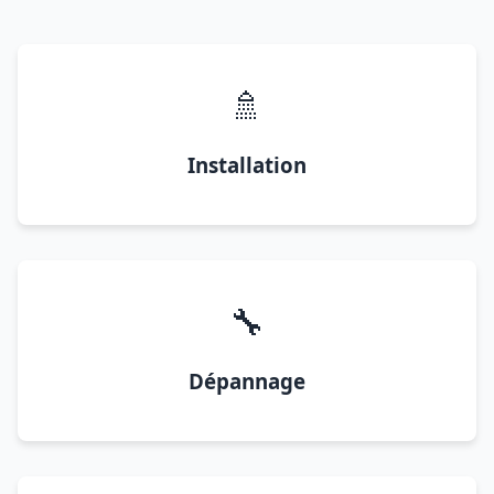
🚿
Installation
🔧
Dépannage