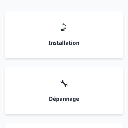
🚿
Installation
🔧
Dépannage