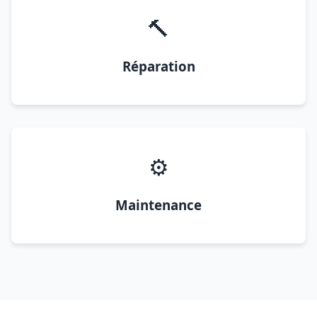
🔨
Réparation
⚙️
Maintenance