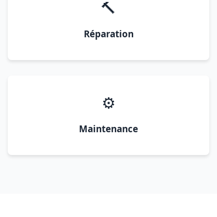
🔨
Réparation
⚙️
Maintenance