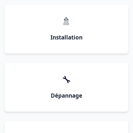
🚿
Installation
🔧
Dépannage